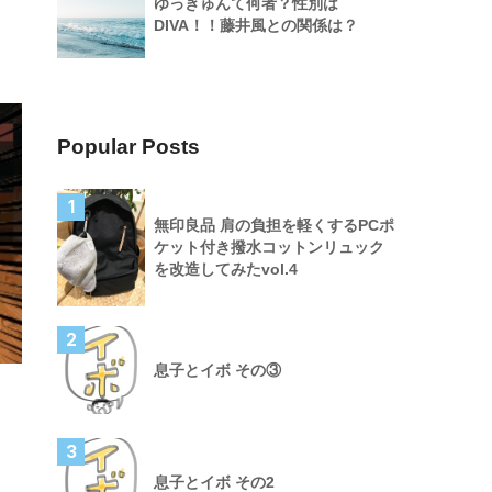
ゆっきゅんて何者？性別は
DIVA！！藤井風との関係は？
Popular Posts
1
無印良品 肩の負担を軽くするPCポ
ケット付き撥水コットンリュック
を改造してみたvol.4
2
息子とイボ その③
3
息子とイボ その2