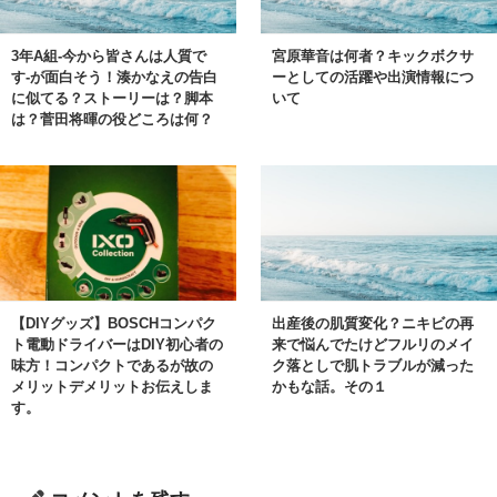
3年A組-今から皆さんは人質で
宮原華音は何者？キックボクサ
す-が面白そう！湊かなえの告白
ーとしての活躍や出演情報につ
に似てる？ストーリーは？脚本
いて
は？菅田将暉の役どころは何？
【DIYグッズ】BOSCHコンパク
出産後の肌質変化？ニキビの再
ト電動ドライバーはDIY初心者の
来で悩んでたけどフルリのメイ
味方！コンパクトであるが故の
ク落としで肌トラブルが減った
メリットデメリットお伝えしま
かもな話。その１
す。