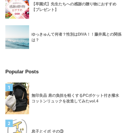
【卒園式】先生たちへの感謝の贈り物におすすめ
【プレゼント】
ゆっきゅんて何者？性別はDIVA！！藤井風との関係
は？
Popular Posts
1
無印良品 肩の負担を軽くするPCポケット付き撥水
コットンリュックを改造してみたvol.4
2
息子とイボ その③