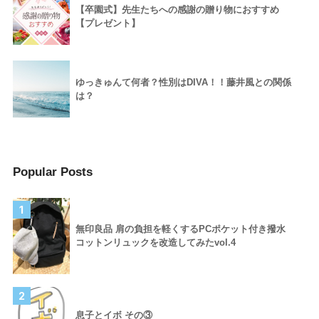
【卒園式】先生たちへの感謝の贈り物におすすめ
【プレゼント】
ゆっきゅんて何者？性別はDIVA！！藤井風との関係
は？
Popular Posts
1
無印良品 肩の負担を軽くするPCポケット付き撥水
コットンリュックを改造してみたvol.4
2
息子とイボ その③