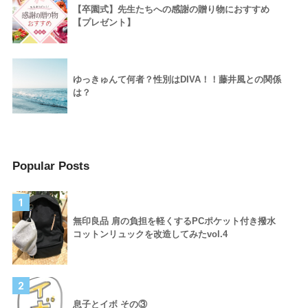
【卒園式】先生たちへの感謝の贈り物におすすめ
【プレゼント】
ゆっきゅんて何者？性別はDIVA！！藤井風との関係
は？
Popular Posts
1
無印良品 肩の負担を軽くするPCポケット付き撥水
コットンリュックを改造してみたvol.4
2
息子とイボ その③