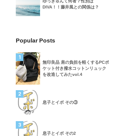
ゆっきゅんて何者？性別は
DIVA！！藤井風との関係は？
Popular Posts
1
無印良品 肩の負担を軽くするPCポ
ケット付き撥水コットンリュック
を改造してみたvol.4
2
息子とイボ その③
3
息子とイボ その2