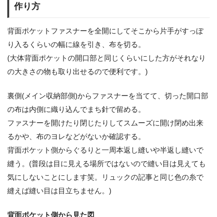
作り方
背面ポケットファスナーを全開にしてそこから片手がすっぽ
り入るくらいの幅に線を引き、布を切る。
(大体背面ポケットの開口部と同じくらいにした方がそれなり
の大きさの物も取り出せるので便利です。)
裏側(メイン収納部側)からファスナーを当てて、切った開口部
の布は内側に織り込んでまち針で留める。
ファスナーを開けたり閉じたりしてスムーズに開け閉め出来
るかや、布のヨレなどがないか確認する。
背面ポケット側からぐるりと一周本返し縫いや半返し縫いで
縫う。(普段は目に見える場所ではないので縫い目は見えても
気にしないことにします笑。リュックの記事と同じ色の糸で
縫えば縫い目は目立ちません。)
背面ポケット側から見た図