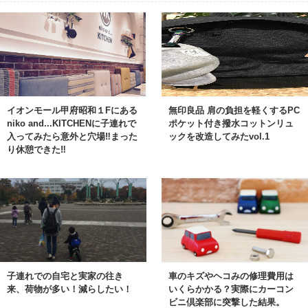
イオンモール甲府昭和１Fにある
無印良品 肩の負担を軽くするPC
niko and...KITCHENに子連れで
ポケット付き撥水コットンリュ
入ってみたら意外と穴場‼︎まった
ックを改造してみたvol.1
り休憩できた‼︎
子連れでの自宅と実家の往き
車のキズやヘコみの修理費用は
来、荷物が多い！減らしたい！
いくらかかる？実際にカーコン
ビニ倶楽部に突撃した結果。