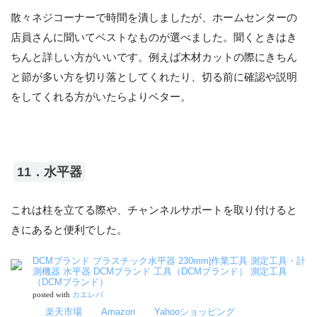
散々ネジコーナーで時間を潰しましたが、ホームセンターの
店員さんに聞いてベストなものが選べました。聞くときはき
ちんと詳しい方がいいです。例えば木材カットの際にきちん
と節が多い方を切り落としてくれたり、切る前に確認や説明
をしてくれる方がいたらよりベター。
11．水平器
これは柱を立てる際や、チャンネルサポートを取り付けると
きにあると便利でした。
DCMブランド プラスチック水平器 230mm|作業工具 測定工具・計
測機器 水平器 DCMブランド 工具（DCMブランド） 測定工具
（DCMブランド）
posted with
カエレバ
楽天市場
Amazon
Yahooショッピング