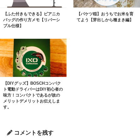
【ふた付きもできる】ピアニカ
【バケツ稲】おうちでお米を育
バッグの作り方メモ【リバーシ
てよう【芽出しから種まき編】
ブル仕様】
【DIYグッズ】BOSCHコンパク
ト電動ドライバーはDIY初心者の
味方！コンパクトであるが故の
メリットデメリットお伝えしま
す。
コメントを残す