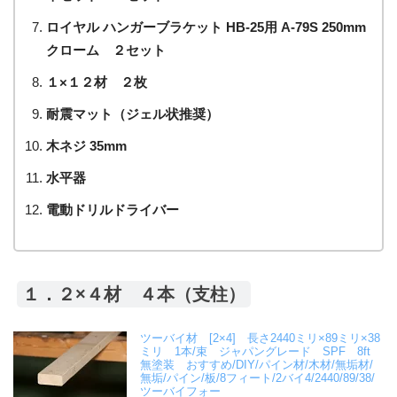
ロイヤル ハンガーブラケット HB-25用 A-79S 250mm
クローム ２セット
１×１２材 ２枚
耐震マット（ジェル状推奨）
木ネジ 35mm
水平器
電動ドリルドライバー
１．２×４材 ４本（支柱）
ツーバイ材 [2×4] 長さ2440ミリ×89ミリ×38
ミリ 1本/束 ジャパングレード SPF 8ft
無塗装 おすすめ/DIY/パイン材/木材/無垢材/
無垢/パイン/板/8フィート/2バイ4/2440/89/38/
ツーバイフォー