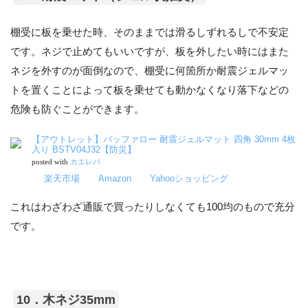
棚受に板を乗せた時、そのままでは滑るしずれるしで不安定
です。ネジで止めてもいいですが、板を外したい時にはまた
ネジを外すのが面倒なので、棚受に何箇所か耐震ジェルマッ
トを置くことによって板を乗せても動かなくなり落下などの
危険も防ぐことができます。
【アウトレット】バッファロー 耐震ジェルマット 四角 30mm 4枚
入り BSTV04J32【防災】
posted with
カエレバ
楽天市場
Amazon
Yahooショッピング
これはわざわざ通販で買ったりしなくても100均のもので充分
です。
10．木ネジ35mm