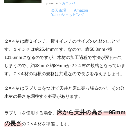
posted with
カエレバ
楽天市場
Amazon
Yahooショッピング
２×４材は縦２インチ、横４インチのサイズの木材のことで
す。１インチは約25.4mmです。なので、縦50.8mm×横
101.6mmになるのですが、木材の加工過程で寸法が変わって
しまうので、約38mm×約89mmが２×４材の規格となっていま
す。２×４材の縦横の規格は共通なので長さを考えましょう。
２×４材はラブリコをつけて天井と床に突っ張るので、その分
木材の長さを調整する必要があります。
床から天井の高さー95mm
ラブリコを使用する場合、
の長さ
の２×４材を準備します。