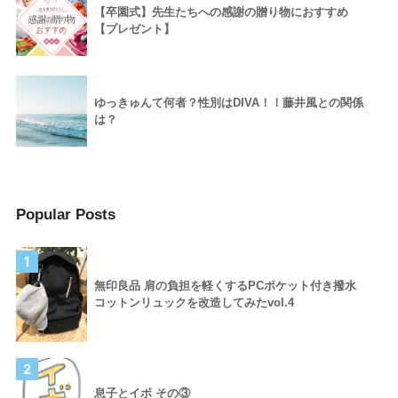
【卒園式】先生たちへの感謝の贈り物におすすめ
【プレゼント】
ゆっきゅんて何者？性別はDIVA！！藤井風との関係
は？
Popular Posts
1
無印良品 肩の負担を軽くするPCポケット付き撥水
コットンリュックを改造してみたvol.4
2
息子とイボ その③