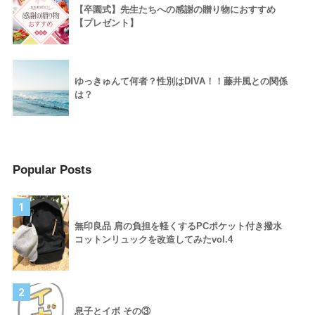
【卒園式】先生たちへの感謝の贈り物におすすめ
【プレゼント】
ゆっきゅんて何者？性別はDIVA！！藤井風との関係
は？
Popular Posts
1
無印良品 肩の負担を軽くするPCポケット付き撥水
コットンリュックを改造してみたvol.4
2
息子とイボ その③