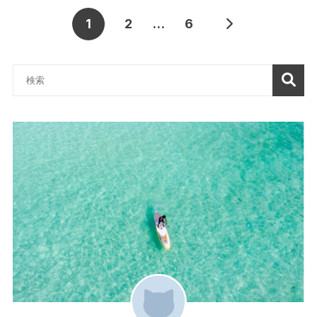
1
2
…
6